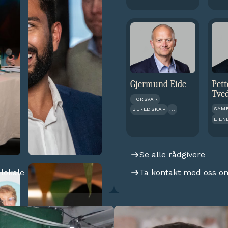
Gjermund Eide
Pett
Tve
FORSVAR
SAM
BEREDSKAP
...
EIE
Se alle rådgivere
 lokale
Ta kontakt med oss o