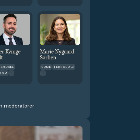
er Kvinge
Marie Nygaard
dt
Sørlien
FERDSEL
SOME
TEKNOLOGI
NDOM
...
...
m moderatorer