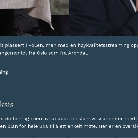
alt plassert i Pollen, men med en høykvalitetsstreaming op
angementet fra Oslo som fra Arendal.
ming
aksis
ts største – og noen av landets minste – virksomheter med st
n plan for hele uka til å ett enkelt møte. Her er en oversikt