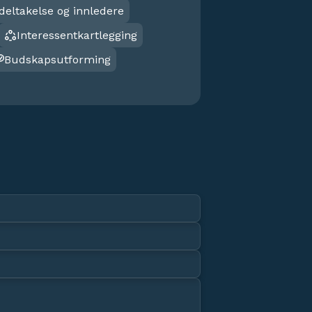
deltakelse og innledere
Interessentkartlegging
Budskapsutforming