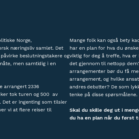
litiske Norge,
Mange folk kan også bety kaos
orsk næringsliv samlet. Det
har en plan for hva du ønske
, påvirke beslutningstakere og
viktig for deg å treffe, hva e
måte, men samtidig i en
det gjennom til nettopp dem? 
arrangementer bør du få med
arrangement, og hvilke ansatt
le arrangert 2336
andres debatter? De som lykk
ker tok turen og 500 av
tenke på disse spørsmålene.
. Det er ingenting som tilsier
er vi at flere reiser til
Skal du skille deg ut i men
du ha en plan når du først t