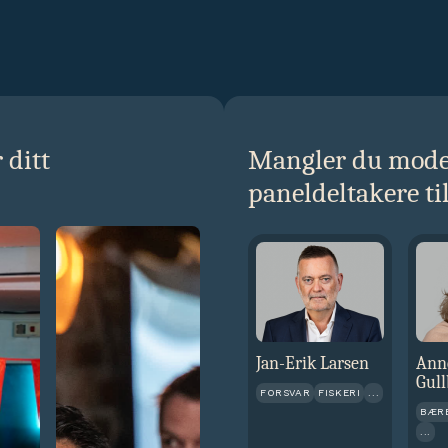
 ditt
Mangler du moder
paneldeltakere ti
Jan-Erik Larsen
Ann
Gull
FORSVAR
FISKERI
...
BÆR
...