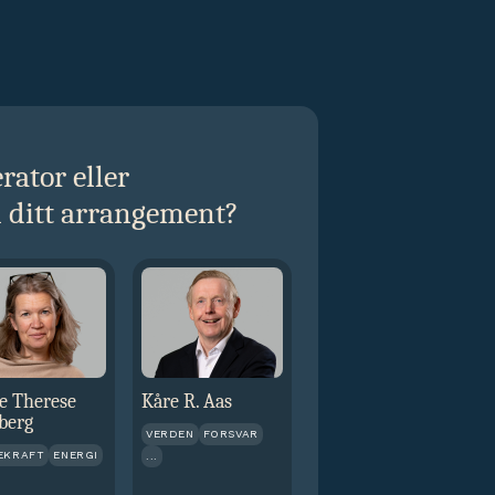
ator eller
l ditt arrangement?
e Therese
Kåre R. Aas
berg
VERDEN
FORSVAR
EKRAFT
ENERGI
...