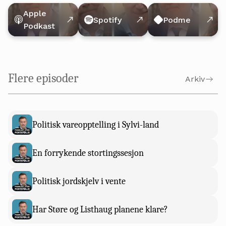
Apple
Spotify
Podme
Podkast
Flere episoder
Arkiv
Politisk vareopptelling i Sylvi-land
En forrykende stortingssesjon
Politisk jordskjelv i vente
Har Støre og Listhaug planene klare?