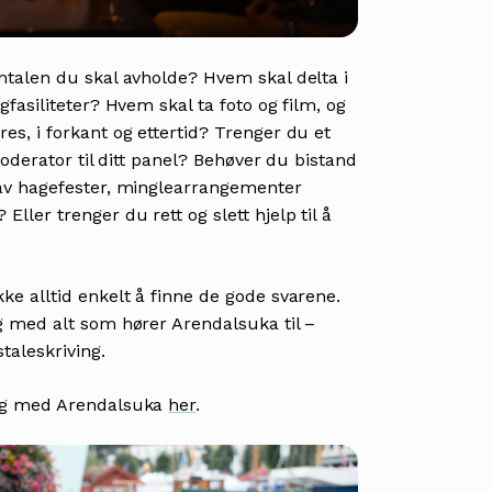
talen du skal avholde? Hvem skal delta i
fasiliteter? Hvem skal ta foto og film, og
s, i forkant og ettertid? Trenger du et
moderator til ditt panel? Behøver du bistand
av hagefester, minglearrangementer
er trenger du rett og slett hjelp til å
e alltid enkelt å finne de gode svarene.
 med alt som hører Arendalsuka til –
taleskriving.
deg med Arendalsuka
her
.