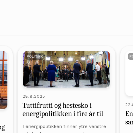
POLITIKK
P
28.8.2025
Tuttifrutti og hestesko i
22.
energipolitikken i fire år til
En
sa
og
I energipolitikken finner ytre venstre