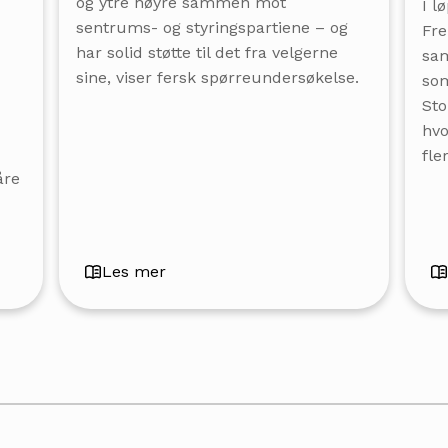
og ytre høyre sammen mot
I l
sentrums- og styringspartiene – og
Fre
har solid støtte til det fra velgerne
sam
sine, viser fersk spørreundersøkelse.
som
Sto
hvo
fle
åre
Les mer