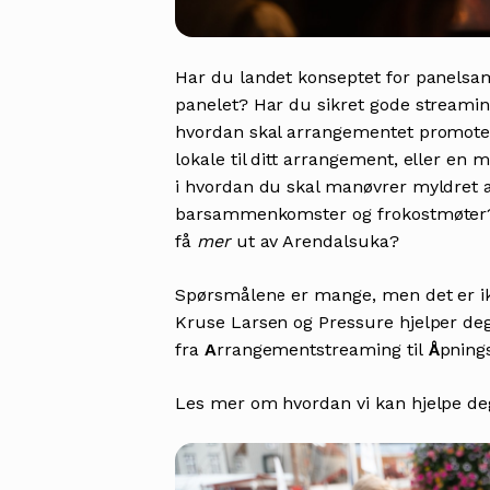
Har du landet konseptet for panelsam
panelet? Har du sikret gode streaming
hvordan skal arrangementet promotere
lokale til ditt arrangement, eller en 
i hvordan du skal manøvrer myldret 
barsammenkomster og frokostmøter? Ell
få
mer
ut av Arendalsuka?
Spørsmålene er mange, men det er ikk
Kruse Larsen og Pressure hjelper deg
fra
A
rrangementstreaming til
Å
pnings
Les mer om hvordan vi kan hjelpe 