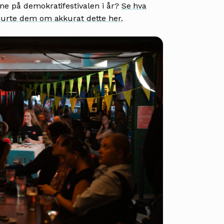
ene på demokratifestivalen i år?
Se hva
spurte dem om akkurat dette her.