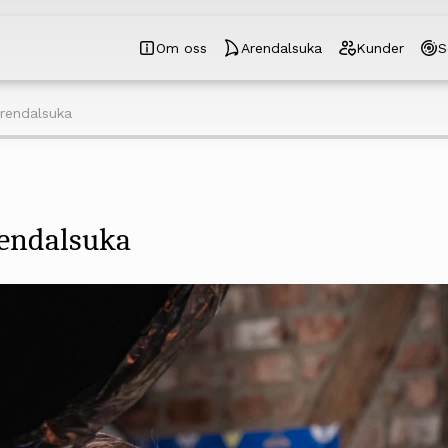
Om oss
Arendalsuka
Kunder
S
Arendalsuka
rendalsuka